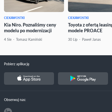
CIEKAWOSTKI
CIEKAWOSTKI
Kia Niro. Poznaliśmy ceny
Toyota z ofertą leasi
modelu po modernizacji
modele PROACE
4 Sie
Tomasz Kamiński
30 Lip
Paweł Janas
Pobierz aplikację
Obserwuj nas: