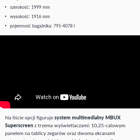
szerokość: 1999 mm
wysokość: 1916 mm
pojemność bagażnika: 795-4078 l
Na liście opcji figuruje
system multimedialny MBUX
Superscreen
z trzema wyświetlaczami: 10,25-calowym
panelem na tablicy zegarów oraz dwoma ekranami