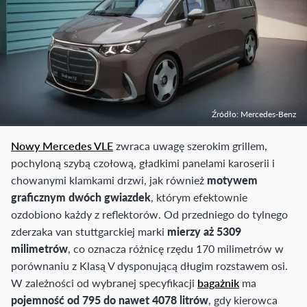
Źródło: Mercedes-Benz
Nowy Mercedes VLE
zwraca uwagę szerokim grillem,
pochyloną szybą czołową, gładkimi panelami karoserii i
chowanymi klamkami drzwi, jak również
motywem
graficznym dwóch gwiazdek
, którym efektownie
ozdobiono każdy z reflektorów. Od przedniego do tylnego
zderzaka van stuttgarckiej marki
mierzy aż 5309
milimetrów
, co oznacza różnicę rzędu 170 milimetrów w
porównaniu z Klasą V dysponującą długim rozstawem osi.
W zależności od wybranej specyfikacji
bagażnik
ma
pojemność od 795 do nawet 4078 litrów
, gdy kierowca