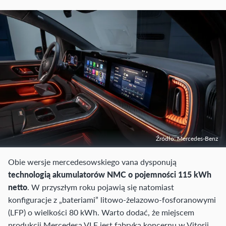
Źródło: Mercedes-Benz
Obie wersje mercedesowskiego vana dysponują
technologią akumulatorów NMC o pojemności 115 kWh
netto
. W przyszłym roku pojawią się natomiast
konfiguracje z „bateriami” litowo-żelazowo-fosforanowymi
(LFP) o wielkości 80 kWh. Warto dodać, że miejscem
produkcji Mercedesa VLE jest fabryka koncernu w Vitorii