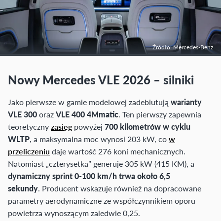
Źródło: Mercedes-Benz
Nowy Mercedes VLE 2026 – silniki
Jako pierwsze w gamie modelowej zadebiutują
warianty
VLE 300
oraz
VLE 400 4Mmatic
. Ten pierwszy zapewnia
teoretyczny
zasięg
powyżej
700 kilometrów w cyklu
WLTP
, a maksymalna moc wynosi 203 kW, co
w
przeliczeniu
daje wartość 276 koni mechanicznych.
Natomiast „czterysetka” generuje 305 kW (415 KM), a
dynamiczny sprint 0-100 km/h trwa około 6,5
sekundy
. Producent wskazuje również na dopracowane
parametry aerodynamiczne ze współczynnikiem oporu
powietrza wynoszącym zaledwie 0,25.