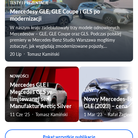
TESTY I PREZENTACJE
Mercedesy GLE, GLE Coupe i GLS po
modernizacji
W naszym kraju zadebiutowały trzy modele odnowionych
Mercedesów – GLE, GLE Coupe oraz GLS. Podczas polskiej
premiery w Mercedes-Benz Studio Warszawa mogliśmy
zobaczyć, jak wyglądają zmodernizowane pojazdy,
dowiedzieliśmy się wszystkiego o wprowadzonych zmianach, a
20 Lip
Tomasz Kamiński
ponadto poznaliśmy ceny tych nowości.
NOWOŚCI
Mercedes GLE i
Mercedes GLS w
CENY
limitowanej serii
Nowy Mercedes-Ben
Manufaktur Arctic Silver
GLE (2023) – cena
11 Cze ‘25
Tomasz Kamiński
1 Mar ‘23
Rafał Żaglewski
Pokaż wszystkie publikacje