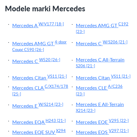
Modele marki Mercedes
W/V177
[18-]
C192
Mercedes A
Mercedes AMG GT
[23-]
4-door
W/S206
[21-]
Mercedes AMG GT
Mercedes C
Coupé C590
[26-]
Mercedes C All-Terrain
W520
[26-]
Mercedes C
S206
[21-]
VS11
[21-]
VS11
[21-]
Mercedes Citan
Mercedes Citan
C/X174/178
A/C236
Mercedes CLA
Mercedes CLE
[25-]
[23-]
Mercedes E All-Terrain
W/S214
[23-]
Mercedes E
X214
[23-]
H243
[21-]
V295
[22-]
Mercedes EQA
Mercedes EQE
X294
V297
[21-]
Mercedes EQE SUV
Mercedes EQS