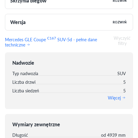
Skrzynia biegów
ROZWIŃ
Wersja
ROZWIŃ
Wyczyść
C167
Mercedes GLE Coupe
SUV-5d - pełne dane
filtry
techniczne
Nadwozie
Typ nadwozia
SUV
Liczba drzwi
5
Liczba siedzeń
5
Więcej
Wymiary zewnętrzne
Długość
od 4939 mm