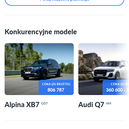
Konkurencyjne modele
CENA (ZŁ BRUTTO)
CENA (ZŁ B
806 787
360 600
- 
Alpina XB7
Audi Q7
G07
4M