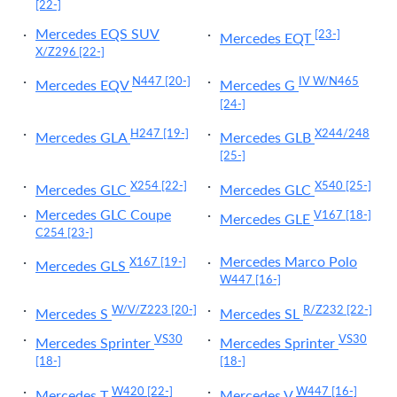
[22-]
Mercedes EQS SUV
[23-]
Mercedes EQT
X/Z296
[22-]
N447
[20-]
IV W/N465
Mercedes EQV
Mercedes G
[24-]
H247
[19-]
X244/248
Mercedes GLA
Mercedes GLB
[25-]
X254
[22-]
X540
[25-]
Mercedes GLC
Mercedes GLC
Mercedes GLC Coupe
V167
[18-]
Mercedes GLE
C254
[23-]
Mercedes Marco Polo
X167
[19-]
Mercedes GLS
W447
[16-]
W/V/Z223
[20-]
R/Z232
[22-]
Mercedes S
Mercedes SL
VS30
VS30
Mercedes Sprinter
Mercedes Sprinter
[18-]
[18-]
W420
[22-]
W447
[16-]
Mercedes T
Mercedes V