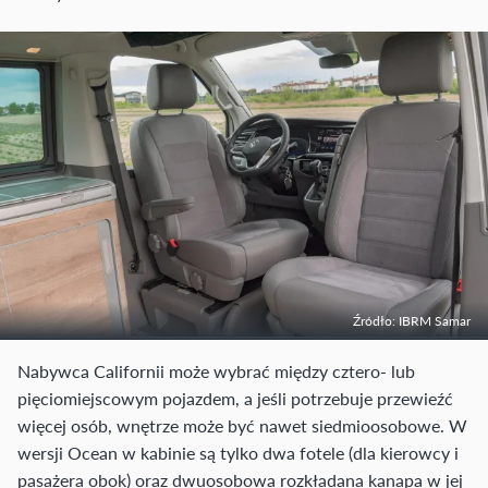
Źródło: IBRM Samar
Nabywca Californii może wybrać między cztero- lub
pięciomiejscowym pojazdem, a jeśli potrzebuje przewieźć
więcej osób, wnętrze może być nawet siedmioosobowe. W
wersji Ocean w kabinie są tylko dwa fotele (dla kierowcy i
pasażera obok) oraz dwuosobowa rozkładana kanapa w jej