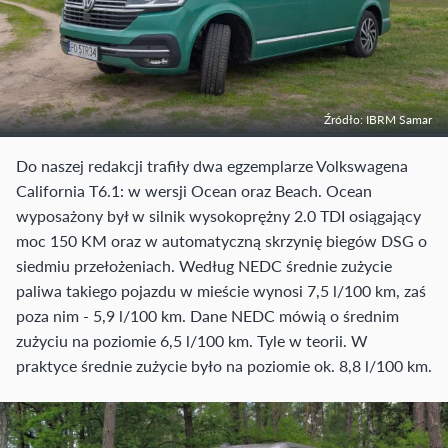
Źródło: IBRM Samar
Do naszej redakcji trafiły dwa egzemplarze Volkswagena
California T6.1: w wersji Ocean oraz Beach. Ocean
wyposażony był w silnik wysokoprężny 2.0 TDI osiągający
moc 150 KM oraz w automatyczną skrzynię biegów DSG o
siedmiu przełożeniach. Według NEDC średnie zużycie
paliwa takiego pojazdu w mieście wynosi 7,5 l/100 km, zaś
poza nim - 5,9 l/100 km. Dane NEDC mówią o średnim
zużyciu na poziomie 6,5 l/100 km. Tyle w teorii. W
praktyce średnie zużycie było na poziomie ok. 8,8 l/100 km.