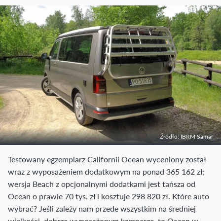
Źródło: IBRM Samar
Testowany egzemplarz Californii Ocean wyceniony został
wraz z wyposażeniem dodatkowym na ponad 365 162 zł;
wersja Beach z opcjonalnymi dodatkami jest tańsza od
Ocean o prawie 70 tys. zł i kosztuje 298 820 zł. Które auto
wybrać? Jeśli zależy nam przede wszystkim na średniej
wielkości, dobrze wyposażonym kamperze, to Ocean w