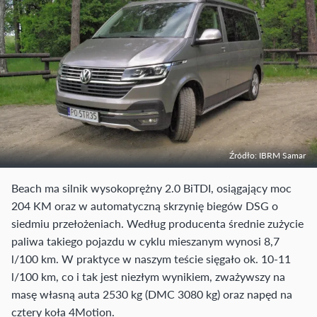
Źródło: IBRM Samar
Beach ma silnik wysokoprężny 2.0 BiTDI, osiągający moc
204 KM oraz w automatyczną skrzynię biegów DSG o
siedmiu przełożeniach. Według producenta średnie zużycie
paliwa takiego pojazdu w cyklu mieszanym wynosi 8,7
l/100 km. W praktyce w naszym teście sięgało ok. 10-11
l/100 km, co i tak jest niezłym wynikiem, zważywszy na
masę własną auta 2530 kg (DMC 3080 kg) oraz napęd na
cztery koła 4Motion.