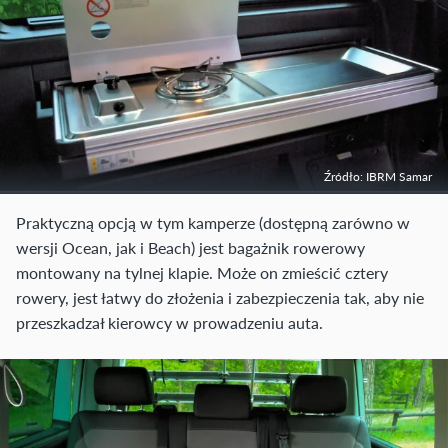
Źródło: IBRM Samar
Praktyczną opcją w tym kamperze (dostępną zarówno w
wersji Ocean, jak i Beach) jest bagażnik rowerowy
montowany na tylnej klapie. Może on zmieścić cztery
rowery, jest łatwy do złożenia i zabezpieczenia tak, aby nie
przeszkadzał kierowcy w prowadzeniu auta.