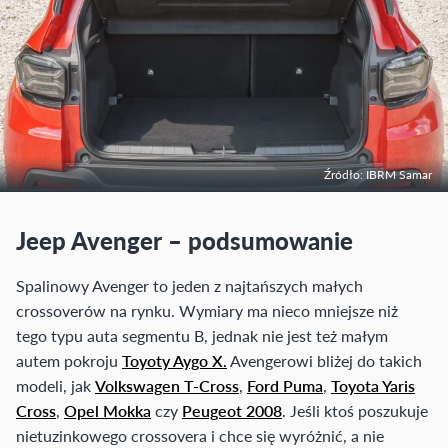
Źródło: IBRM Samar
Jeep Avenger – podsumowanie
Spalinowy Avenger to jeden z najtańszych małych
crossoverów na rynku. Wymiary ma nieco mniejsze niż
tego typu auta segmentu B, jednak nie jest też małym
autem pokroju
Toyoty Aygo X.
Avengerowi bliżej do takich
modeli, jak
Volkswagen T-Cross
,
Ford Puma
,
Toyota Yaris
Cross
,
Opel Mokka
czy
Peugeot 2008
. Jeśli ktoś poszukuje
nietuzinkowego crossovera i chce się wyróżnić, a nie