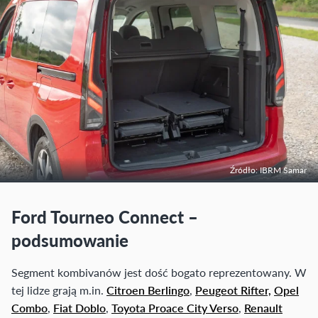
Źródło: IBRM Samar
Ford Tourneo Connect –
podsumowanie
Segment kombivanów jest dość bogato reprezentowany. W
tej lidze grają m.in.
Citroen Berlingo
,
Peugeot Rifter,
Opel
Combo
,
Fiat Doblo
,
Toyota Proace City Verso
,
Renault