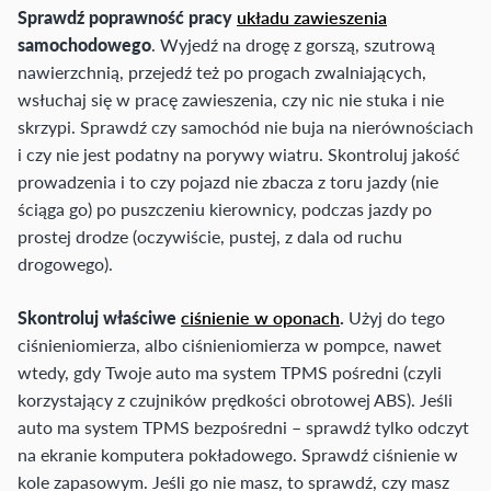
Sprawdź poprawność pracy
układu zawieszenia
samochodowego
. Wyjedź na drogę z gorszą, szutrową
nawierzchnią, przejedź też po progach zwalniających,
wsłuchaj się w pracę zawieszenia, czy nic nie stuka i nie
skrzypi. Sprawdź czy samochód nie buja na nierównościach
i czy nie jest podatny na porywy wiatru. Skontroluj jakość
prowadzenia i to czy pojazd nie zbacza z toru jazdy (nie
ściąga go) po puszczeniu kierownicy, podczas jazdy po
prostej drodze (oczywiście, pustej, z dala od ruchu
drogowego).
Skontroluj właściwe
ciśnienie w oponach
.
Użyj do tego
ciśnieniomierza, albo ciśnieniomierza w pompce, nawet
wtedy, gdy Twoje auto ma system TPMS pośredni (czyli
korzystający z czujników prędkości obrotowej ABS). Jeśli
auto ma system TPMS bezpośredni – sprawdź tylko odczyt
na ekranie komputera pokładowego. Sprawdź ciśnienie w
kole zapasowym. Jeśli go nie masz, to sprawdź, czy masz