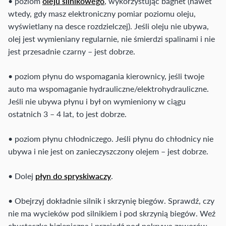
• poziom
oleju silnikowego
, wykorzystując bagnet (nawet
wtedy, gdy masz elektroniczny pomiar poziomu oleju,
wyświetlany na desce rozdzielczej). Jeśli oleju nie ubywa,
olej jest wymieniany regularnie, nie śmierdzi spalinami i nie
jest przesadnie czarny – jest dobrze.
• poziom płynu do wspomagania kierownicy, jeśli twoje
auto ma wspomaganie hydrauliczne/elektrohydrauliczne.
Jeśli nie ubywa płynu i był on wymieniony w ciągu
ostatnich 3 – 4 lat, to jest dobrze.
• poziom płynu chłodniczego. Jeśli płynu do chłodnicy nie
ubywa i nie jest on zanieczyszczony olejem – jest dobrze.
• Dolej
płyn do spryskiwaczy
.
• Obejrzyj dokładnie silnik i skrzynię biegów. Sprawdź, czy
nie ma wycieków pod silnikiem i pod skrzynią biegów. Weź
chusteczkę higieniczną i przejedź pod pokrywą zaworów,