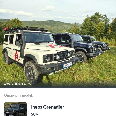
Źródło: IBRM SAMAR
Omawiany model:
I
Ineos Grenadier
SUV