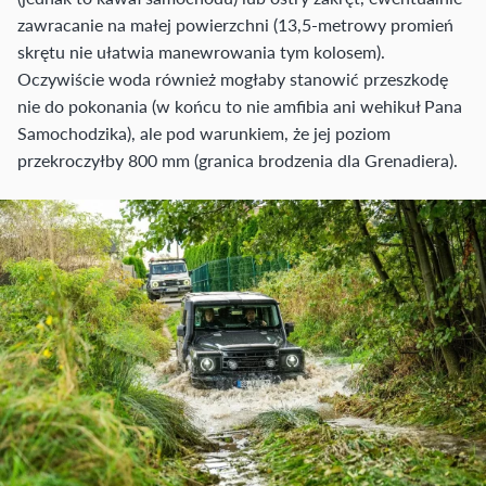
zawracanie na małej powierzchni (13,5-metrowy promień
skrętu nie ułatwia manewrowania tym kolosem).
Oczywiście woda również mogłaby stanowić przeszkodę
nie do pokonania (w końcu to nie amfibia ani wehikuł Pana
Samochodzika), ale pod warunkiem, że jej poziom
przekroczyłby 800 mm (granica brodzenia dla Grenadiera).