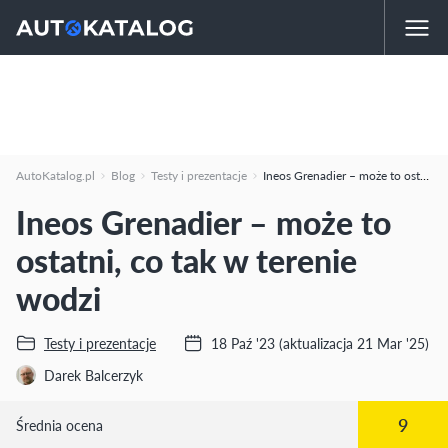
AutoKatalog.pl
Blog
Testy i prezentacje
Ineos Grenadier – może to ostatni, co tak w terenie wodzi
Ineos Grenadier – może to
ostatni, co tak w terenie
wodzi
Testy i prezentacje
18 Paź '23
(aktualizacja 21 Mar '25)
Darek Balcerzyk
9
Średnia ocena