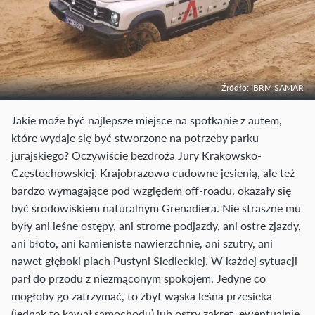
Źródło: IBRM SAMAR
Jakie może być najlepsze miejsce na spotkanie z autem,
które wydaje się być stworzone na potrzeby parku
jurajskiego? Oczywiście bezdroża Jury Krakowsko-
Częstochowskiej. Krajobrazowo cudowne jesienią, ale też
bardzo wymagające pod względem off-roadu, okazały się
być środowiskiem naturalnym Grenadiera. Nie straszne mu
były ani leśne ostępy, ani strome podjazdy, ani ostre zjazdy,
ani błoto, ani kamieniste nawierzchnie, ani szutry, ani
nawet głęboki piach Pustyni Siedleckiej. W każdej sytuacji
parł do przodu z niezmąconym spokojem. Jedyne co
mogłoby go zatrzymać, to zbyt wąska leśna przesieka
(jednak to kawał samochodu) lub ostry zakręt, ewentualnie