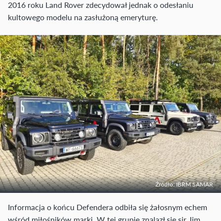
2016 roku Land Rover zdecydował jednak o odesłaniu
kultowego modelu na zasłużoną emeryturę.
Źródło: IBRM SAMAR
Informacja o końcu Defendera odbiła się żałosnym echem
wśród miłośników marki. W tej grupie znalazł się sir Jim