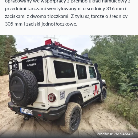
opracowany we współpracy z Brembo układ hamulcowy z
przednimi tarczami wentylowanymi o średnicy 316 mm i
zaciskami z dwoma tłoczkami. Z tyłu są tarcze o średnicy
305 mm i zaciski jednotłoczkowe.
Źródło: IBRM SAMAR