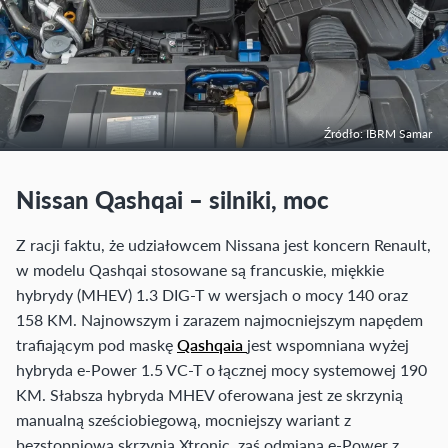
Źródło: IBRM Samar
Nissan Qashqai – silniki, moc
Z racji faktu, że udziałowcem Nissana jest koncern Renault,
w modelu Qashqai stosowane są francuskie, miękkie
hybrydy (MHEV) 1.3 DIG-T w wersjach o mocy 140 oraz
158 KM. Najnowszym i zarazem najmocniejszym napędem
trafiającym pod maskę
Qashqaia
jest wspomniana wyżej
hybryda e-Power 1.5 VC-T o łącznej mocy systemowej 190
KM. Słabsza hybryda MHEV oferowana jest ze skrzynią
manualną sześciobiegową, mocniejszy wariant z
bezstopniową skrzynią Xtronic, zaś odmiana e-Power z