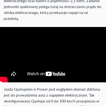
elektrycznego oraz baterii o pojemności 2,1 kWh. Zadanie
jednostki spalinowej polega tutaj na dostarczaniu prądu do
silnika elektrycznego, który przekazuje napęd na oś
przednią.
Jazda Qashqaiem e-Power pod względem doznań zbliżona
jest do prowadzenia auta z napędem elektrycznym. Tak
skonfigurowany Qashqai od 0 do 100 km/h przyspiesza w