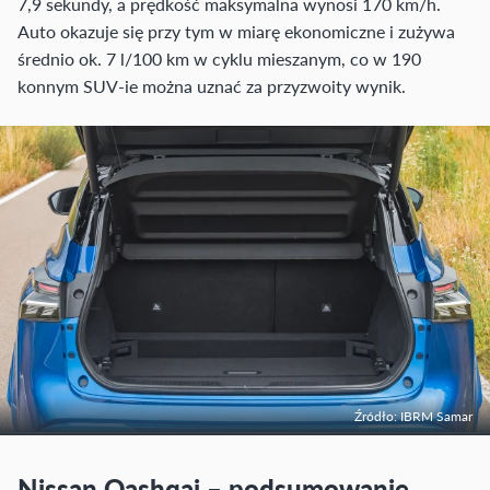
7,9 sekundy, a prędkość maksymalna wynosi 170 km/h.
Auto okazuje się przy tym w miarę ekonomiczne i zużywa
średnio ok. 7 l/100 km w cyklu mieszanym, co w 190
konnym SUV-ie można uznać za przyzwoity wynik.
Źródło: IBRM Samar
Nissan Qashqai – podsumowanie