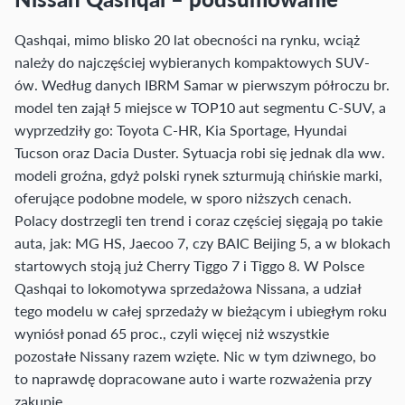
Qashqai, mimo blisko 20 lat obecności na rynku, wciąż
należy do najczęściej wybieranych kompaktowych SUV-
ów. Według danych IBRM Samar w pierwszym półroczu br.
model ten zajął 5 miejsce w TOP10 aut segmentu C-SUV, a
wyprzedziły go: Toyota C-HR, Kia Sportage, Hyundai
Tucson oraz Dacia Duster. Sytuacja robi się jednak dla ww.
modeli groźna, gdyż polski rynek szturmują chińskie marki,
oferujące podobne modele, w sporo niższych cenach.
Polacy dostrzegli ten trend i coraz częściej sięgają po takie
auta, jak: MG HS, Jaecoo 7, czy BAIC Beijing 5, a w blokach
startowych stoją już Cherry Tiggo 7 i Tiggo 8. W Polsce
Qashqai to lokomotywa sprzedażowa Nissana, a udział
tego modelu w całej sprzedaży w bieżącym i ubiegłym roku
wyniósł ponad 65 proc., czyli więcej niż wszystkie
pozostałe Nissany razem wzięte. Nic w tym dziwnego, bo
to naprawdę dopracowane auto i warte rozważenia przy
zakupie.