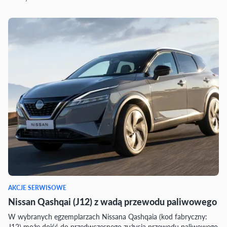
AKCJE SERWISOWE
Nissan Qashqai (J12) z wadą przewodu paliwowego
W wybranych egzemplarzach Nissana Qashqaia (kod fabryczny:
J12) może dojść do przedwczesnego zużycia przewodu paliwowego