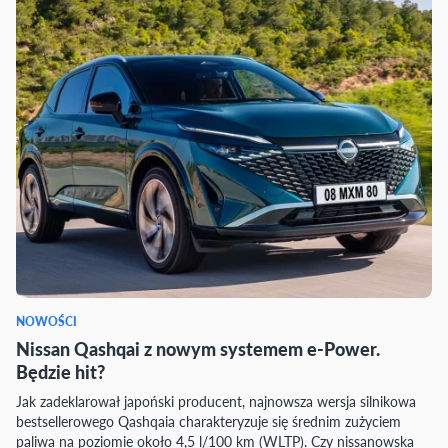
NOWOŚCI
Nissan Qashqai z nowym systemem e-Power.
Będzie hit?
Jak zadeklarował japoński producent, najnowsza wersja silnikowa
bestsellerowego Qashqaia charakteryzuje się średnim zużyciem
paliwa na poziomie około 4,5 l/100 km (WLTP). Czy nissanowska