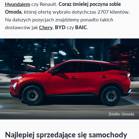
Hyundaiem
czy Renault.
Coraz śmielej poczyna sobie
Omoda
, której ofertę wybrało dotychczas 2707 klientów.
Na dalszych pozycjach znajdziemy ponadto takich
dostawców jak
Chery
,
BYD
czy
BAIC
.
Źródło: Omoda
Najlepiej sprzedające się samochody