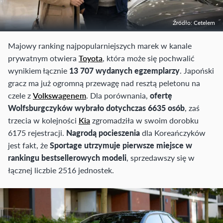
Źródło: Cetelem
Majowy ranking najpopularniejszych marek w kanale
prywatnym otwiera
Toyota
, która może się pochwalić
wynikiem łącznie
13 707 wydanych egzemplarzy
. Japoński
gracz ma już ogromną przewagę nad resztą peletonu na
czele z
Volkswagenem
. Dla porównania,
ofertę
Wolfsburgczyków wybrało dotychczas 6635 osób
, zaś
trzecia w kolejności
Kia
zgromadziła w swoim dorobku
6175 rejestracji.
Nagrodą pocieszenia
dla Koreańczyków
jest fakt, że
Sportage utrzymuje pierwsze miejsce w
rankingu bestsellerowych modeli
, sprzedawszy się w
łącznej liczbie 2516 jednostek.