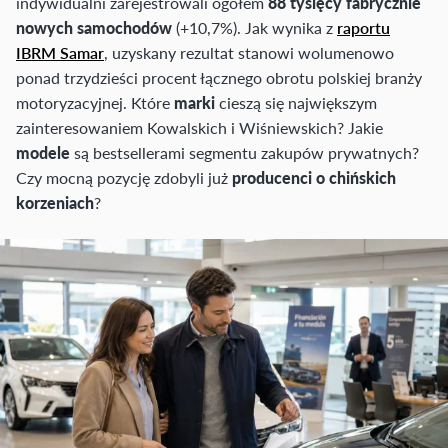
indywidualni zarejestrowali ogółem
88 tysięcy fabrycznie
nowych samochodów
(+10,7%). Jak wynika z
raportu
IBRM Samar
, uzyskany rezultat stanowi wolumenowo
ponad trzydzieści procent łącznego obrotu polskiej branży
motoryzacyjnej. Które
marki
cieszą się największym
zainteresowaniem Kowalskich i Wiśniewskich? Jakie
modele
są bestsellerami segmentu zakupów prywatnych?
Czy mocną pozycję zdobyli już
producenci o chińskich
korzeniach
?