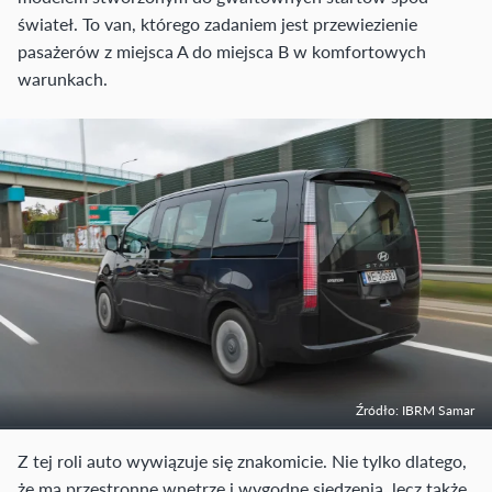
świateł. To van, którego zadaniem jest przewiezienie
pasażerów z miejsca A do miejsca B w komfortowych
warunkach.
Źródło: IBRM Samar
Z tej roli auto wywiązuje się znakomicie. Nie tylko dlatego,
że ma przestronne wnętrze i wygodne siedzenia, lecz także