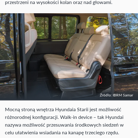
przestrzeni na wysokości kolan oraz nad głowami.
Źródło: IBRM Samar
Mocną stroną wnętrza Hyundaia Starii jest możliwość
różnorodnej konfiguracji. Walk-in device – tak Hyundai
nazywa możliwość przesuwania środkowych siedzeń w
celu ułatwienia wsiadania na kanapę trzeciego rzędu.