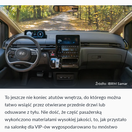
Źródło: IBRM Samar
To jeszcze nie koniec atutów wnętrza, do którego można
łatwo wsiąść przez otwierane przednie drzwi lub
odsuwane z tyłu. Nie dość, że część pasażerską
wykończono materiałami wysokiej jakości, to, jak przystało
na salonkę dla VIP-ów wygospodarowano tu mnóstwo