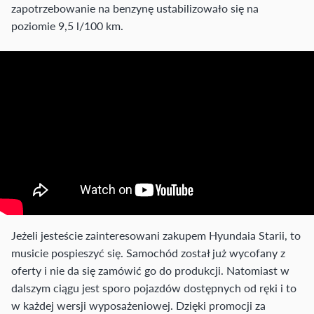
zapotrzebowanie na benzynę ustabilizowało się na
poziomie 9,5 l/100 km.
Jeżeli jesteście zainteresowani zakupem Hyundaia Starii, to
musicie pospieszyć się. Samochód został już wycofany z
oferty i nie da się zamówić go do produkcji. Natomiast w
dalszym ciągu jest sporo pojazdów dostępnych od ręki i to
w każdej wersji wyposażeniowej. Dzięki promocji za