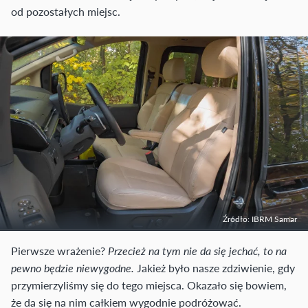
od pozostałych miejsc.
Źródło: IBRM Samar
Pierwsze wrażenie?
Przecież na tym nie da się jechać, to na
pewno będzie niewygodne.
Jakież było nasze zdziwienie, gdy
przymierzyliśmy się do tego miejsca. Okazało się bowiem,
że da się na nim całkiem wygodnie podróżować.