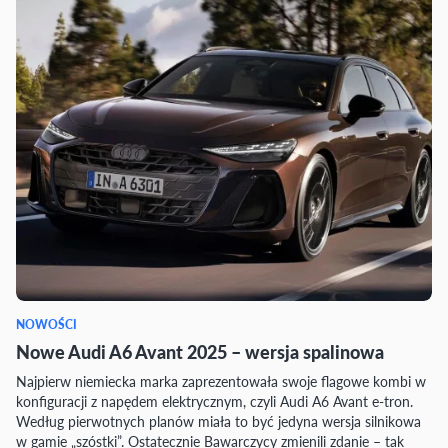
NOWOŚCI
Nowe Audi A6 Avant 2025 – wersja spalinowa
Najpierw niemiecka marka zaprezentowała swoje flagowe kombi w
konfiguracji z napędem elektrycznym, czyli Audi A6 Avant e-tron.
Według pierwotnych planów miała to być jedyna wersja silnikowa
w gamie „szóstki”. Ostatecznie Bawarczycy zmienili zdanie – tak