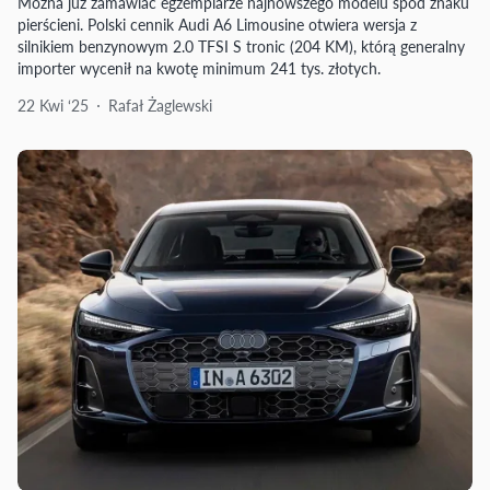
Można już zamawiać egzemplarze najnowszego modelu spod znaku
pierścieni. Polski cennik Audi A6 Limousine otwiera wersja z
silnikiem benzynowym 2.0 TFSI S tronic (204 KM), którą generalny
importer wycenił na kwotę minimum 241 tys. złotych.
22 Kwi ‘25
Rafał Żaglewski