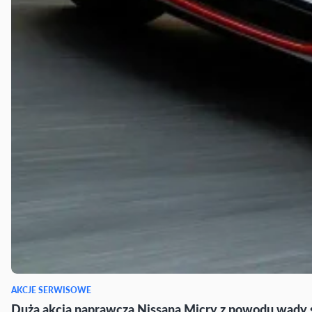
AKCJE SERWISOWE
Duża akcja naprawcza Nissana Micry z powodu wady 