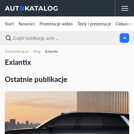
Start
Nowości
Prezentacje wideo
Testy i prezentacje
Ciekawost
AutoKatalog.pl
Blog
Exlantix
Exlantix
Ostatnie publikacje