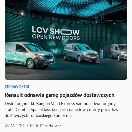
CIEKAWOSTKI
Renault odnawia gamę pojazdów dostawczych
Dwie furgonetki: Kangoo Van i Express Van oraz dwa furgony:
Trafic Combi i SpaceClass będą siłą napędową oferty pojazdów
dostawczych francuskiego koncernu.
25 Mar ‘21
Piotr Mieszkowski