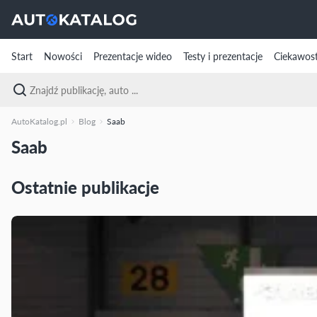
Start
Nowości
Prezentacje wideo
Testy i prezentacje
Ciekawost
AutoKatalog.pl
Blog
Saab
Saab
Ostatnie publikacje