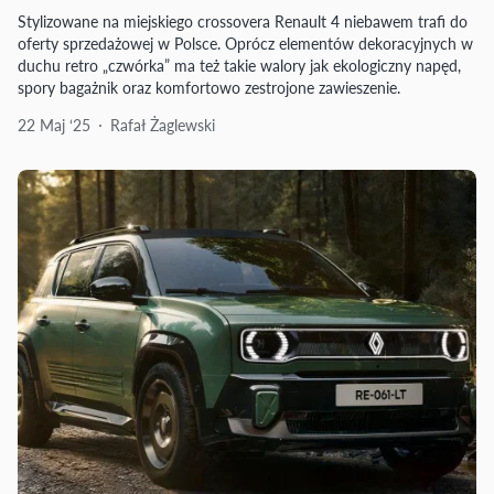
Stylizowane na miejskiego crossovera Renault 4 niebawem trafi do
oferty sprzedażowej w Polsce. Oprócz elementów dekoracyjnych w
duchu retro „czwórka” ma też takie walory jak ekologiczny napęd,
spory bagażnik oraz komfortowo zestrojone zawieszenie.
22 Maj ‘25
Rafał Żaglewski