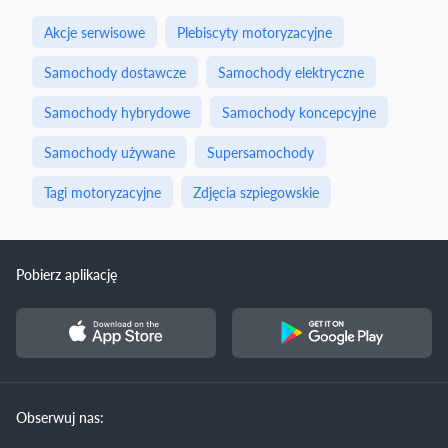
Akcje serwisowe
Plebiscyty motoryzacyjne
Samochody dostawcze
Samochody elektryczne
Samochody hybrydowe
Samochody koncepcyjne
Samochody używane
Supersamochody
Tagi motoryzacyjne
Zdjęcia szpiegowskie
Pobierz aplikację
Obserwuj nas: