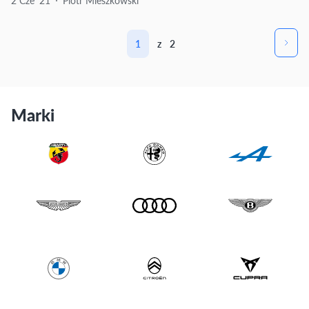
2 Cze ‘21
Piotr Mieszkowski
1
z
2
Marki