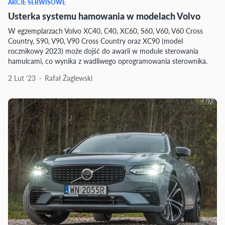
AKCJE SERWISOWE
Usterka systemu hamowania w modelach Volvo
W egzemplarzach Volvo XC40, C40, XC60, S60, V60, V60 Cross
Country, S90, V90, V90 Cross Country oraz XC90 (model
rocznikowy 2023) może dojść do awarii w module sterowania
hamulcami, co wynika z wadliwego oprogramowania sterownika.
2 Lut ‘23
Rafał Żaglewski