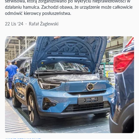
serwisowa, którą zorganizowano po wykryciu nieprawidłowości w
działaniu hamulca. Zachodzi obawa, że urządzenie może całkowicie
odmówić kierowcy posłuszeństwa.
22 Lis ‘24
Rafał Żaglewski