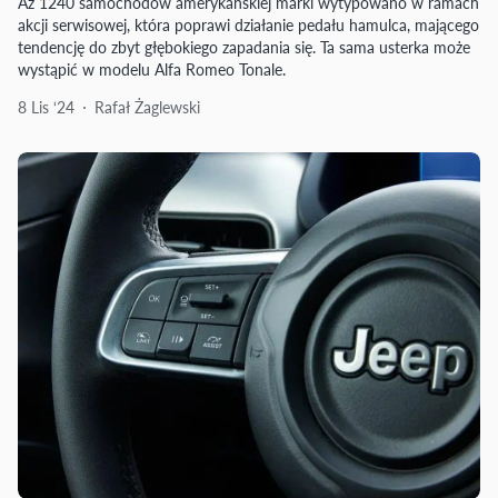
Aż 1240 samochodów amerykańskiej marki wytypowano w ramach
akcji serwisowej, która poprawi działanie pedału hamulca, mającego
tendencję do zbyt głębokiego zapadania się. Ta sama usterka może
wystąpić w modelu Alfa Romeo Tonale.
8 Lis ‘24
Rafał Żaglewski