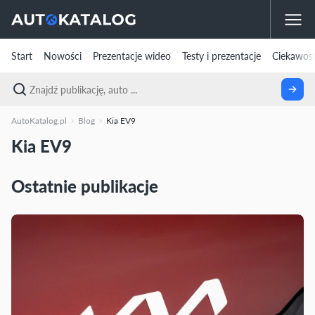
Start
Nowości
Prezentacje wideo
Testy i prezentacje
Ciekawost
AutoKatalog.pl
Blog
Kia EV9
Kia EV9
Ostatnie publikacje