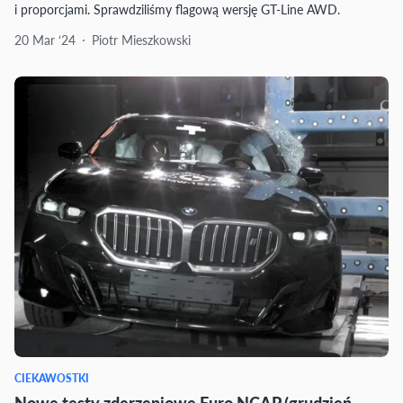
i proporcjami. Sprawdziliśmy flagową wersję GT-Line AWD.
20 Mar ‘24
Piotr Mieszkowski
CIEKAWOSTKI
Nowe testy zderzeniowe Euro NCAP (grudzień