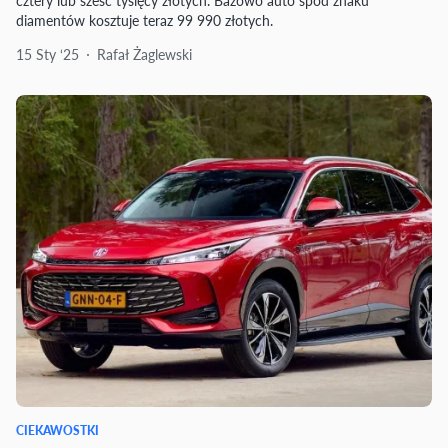
cztery lub sześć tysięcy złotych. Bazowo auto spod znaku
diamentów kosztuje teraz 99 990 złotych.
15 Sty ‘25
Rafał Żaglewski
CIEKAWOSTKI