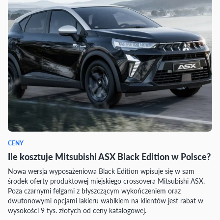
CENY
Ile kosztuje Mitsubishi ASX Black Edition w Polsce?
Nowa wersja wyposażeniowa Black Edition wpisuje się w sam
środek oferty produktowej miejskiego crossovera Mitsubishi ASX.
Poza czarnymi felgami z błyszczącym wykończeniem oraz
dwutonowymi opcjami lakieru wabikiem na klientów jest rabat w
wysokości 9 tys. złotych od ceny katalogowej.