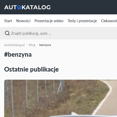
Start
Nowości
Prezentacje wideo
Testy i prezentacje
Ciekawost
AutoKatalog.pl
Blog
benzyna
#benzyna
Ostatnie publikacje