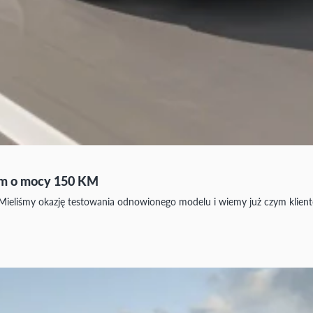
kiem o mocy 150 KM
i. Mieliśmy okazję testowania odnowionego modelu i wiemy już czym klien