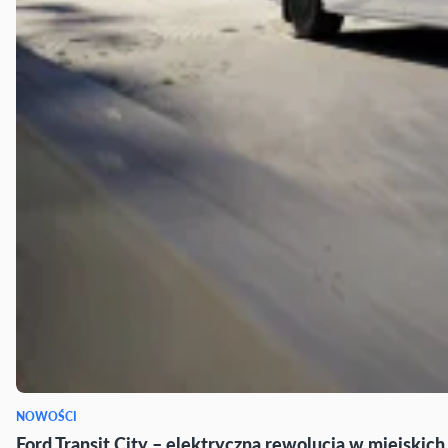
NOWOŚCI
Ford Transit City – elektryczna rewolucja w miejskic